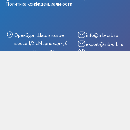
Политика конфиденциальности
Оренбург, Шарлыкское
info@mb-orb.ru
шоссе 1/2 «Мармелад», 6
export@mb-orb.ru
галерея, Центр «Мой
+7 (3532) 32-32-06
бизнес»
МЕНЮ
УСЛУГИ И
МЕРОПРИЯТИЯ
Главная
Услуги ЦПЭ
Мероприятия
Услуги РЭЦ
Истории успеха
Жизненные ситуации
Новости