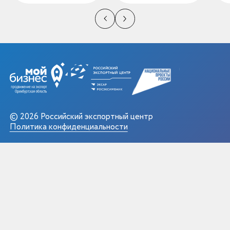
© 2026 Российский экспортный центр
Политика конфиденциальности
Оренбург, Шарлыкское
info@mb-orb.ru
шоссе 1/2 «Мармелад», 6
export@mb-orb.ru
галерея, Центр «Мой
+7 (3532) 32-32-06
бизнес»