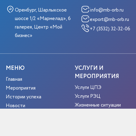
Оренбург, Шарлыкское
info@mb-orb.ru
шоссе 1/2 «Мармелад», 6
export@mb-orb.ru
галерея, Центр «Мой
+7 (3532) 32-32-06
бизнес»
МЕНЮ
УСЛУГИ И
МЕРОПРИЯТИЯ
Главная
Услуги ЦПЭ
Мероприятия
Услуги РЭЦ
Истории успеха
Жизненные ситуации
Новости
Мероприятия
О центре
Портрет экспортера
Новости