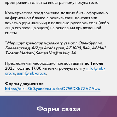
предпринимательства иностранному покупателю.
Коммерческое предложение должно быть оформлено
на фирменном бланке с реквизитами, контактами,
печатью (при наличии) и подписью руководителя (либо
лица его замещающего) на основании приложенной
сметы.
*
Маршрут транспортировки груза от г. Оренбург, ул.
Беляевская д. 4/2 до Azəbaycan, AZ 1000, Bakı, Af Mall
Ticarət Mərkəzi, Səməd Vurğun küç. 34
Предложения необходимо предоставить
до 1 июля
2025 года до 17.00
на электронную почту
info@mb-
orb.ru
,
aam@mb-orb.ru
.
Формы документов:
https://disk.360.yandex.ru/d/oQ7WDXb7ZVZAUw
Форма связи