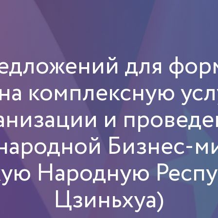
редложений для фор
на комплексную усл
анизации и провед
народной Бизнес-ми
ую Народную Респуб
Цзиньхуа)