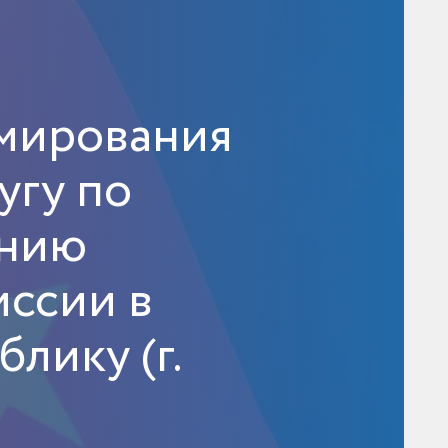
мирования
угу по
ению
ссии в
лику (г.