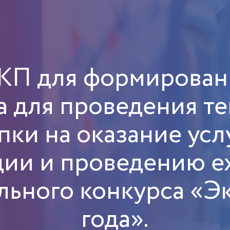
 КП для формирова
а для проведения т
пки на оказание усл
ции и проведению е
льного конкурса «Э
года».