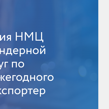
ния НМЦ
ендерной
уг по
жегодного
кспортер