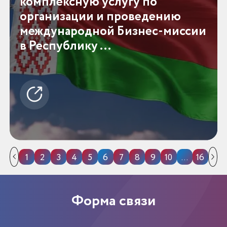
комплексную услугу по
организации и проведению
международной Бизнес-миссии
в Республику ...
1
2
3
4
5
6
7
8
9
10
…
16
Форма связи