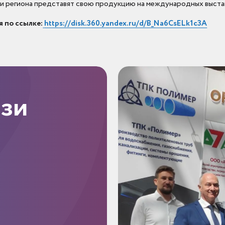
ии региона представят свою продукцию на международных выстав
 по ссылке:
https://disk.360.yandex.ru/d/B_Na6CsELk1c3A
язи