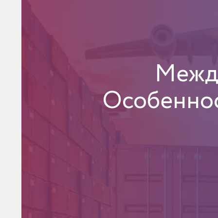
Межд
Особеннос