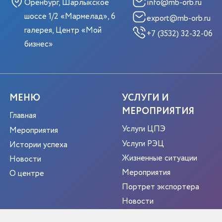
Оренбург, Шарлыкское
info@mb-orb.ru
шоссе 1/2 «Мармелад», 6
export@mb-orb.ru
галерея, Центр «Мой
+7 (3532) 32-32-06
бизнес»
МЕНЮ
УСЛУГИ И
МЕРОПРИЯТИЯ
Главная
Услуги ЦПЭ
Мероприятия
Услуги РЭЦ
Истории успеха
Жизненные ситуации
Новости
Мероприятия
О центре
Портрет экспортера
Новости
Контакты