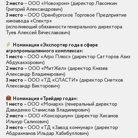
2 место
– ООО «Новохром» (директор Лакомкин
Григорий Александрович)
3 место
– ООО Оренбургское Торговое Предприятие
химзавода «Спектр»
(исполняющий обязанности генерального директора
Туев Алексей Вячеславович)
Номинация «Экспортер года в сфере
агропромышленного комплекса»:
1 место
– ООО «Агро Плюс» (директор Сатторов Азиз
Абдукаххорович)
2 место
– ООО «МитЖел» (директор Князев
Александр Владимирович)
3 место
– ООО «ТД «СЛАСТИ» (директор Сметков
Александр Викторович)
Номинация «Трейдер года»:
1 место
– ООО «Монарх» (генеральный директор
Давиденко Станислав Владимирович)
2 место
– ООО «Консорциум» (директор Хисамов
Ильнур Салихович)
3 место
– ООО «ТД «Завод коммунар» (директор
Абдрахманов Ильдар Хабибуллович)