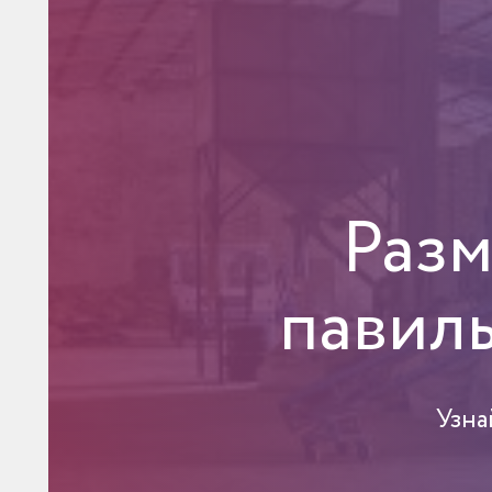
Разм
павил
Узна