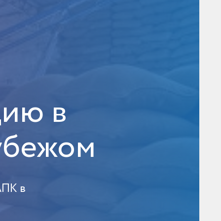
цию в
убежом
АПК в