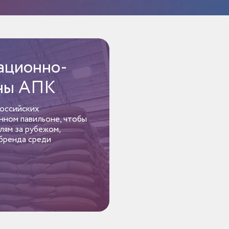
ационно-
оны АПК
оссийских
ном павильоне, чтобы
лям за рубежом,
 бренда среди