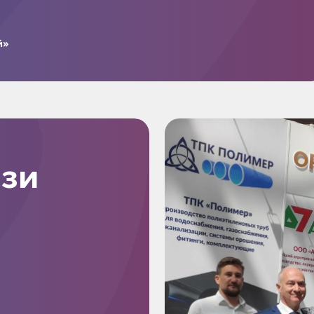
й»
язи